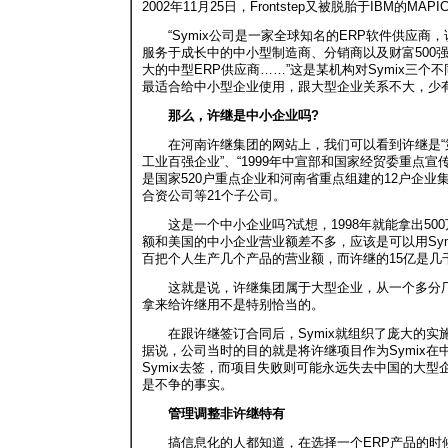
2002年11月25日，Frontstep又被脱胎于IBM的MA
“Symix公司是一家全球知名的ERP软件供应商，该公司
服务于成长中的中小型制造商、分销商以及财富500强下属公
大的中型ERP供应商……”这是某机构对Symix三个
最适合给中小型企业使用，跟大型企业关系不大，少
那么，许继是中小企业吗?
在河南许继集团的网站上，我们可以看到许继是“第一
工业百强企业”、“1999年中宣部和国家经贸委重点宣
是国家520户重点企业和河南省重点组建的12户企
合资公司等21个子公司。
这是一个中小企业吗?试想，1998年就能拿出50
额和美国的中小企业营业额差不多，应该是可以用Sym
百把个人生产几个产品的营业额，而许继的15亿是几
这就是说，许继集团属于大型企业，从一个多分厂企
拿来给许继用不是特别恰当的。
在跟许继签订合同后，Symix就组织了庞大的实施
据说，公司当时的目的就是将许继项目作为Symix
Symix去签，而项目失败则可能永远失去中国的大型
是不争的事实。
管理调整非许继特有
搞信息化的人都知道，在选择一个ERP产品的时