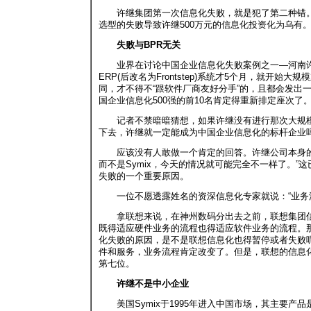
许继集团第一次信息化失败，就是犯了第二种错。
选型的失败导致许继500万元的信息化投资化为乌有
失败与BPR无关
业界在讨论中国企业信息化失败案例之一—河南许继
ERP(后改名为Frontstep)系统才5个月，就
同，才不得不“跟软件厂商友好分手”的，且都会发出
国企业信息化500强的前10名肯定得重新排定座次了。
记者不禁暗暗猜想，如果许继没有进行那次大规模的
下去，许继就一定能成为中国企业信息化的标杆企业吗?
应该没有人敢做一个肯定的回答。许继公司本身的工
而不是Symix，今天的情况就可能完全不一样了。
失败的一个重要原因。
一位不愿透露姓名的资深信息化专家就说：“业务流
拿联想来说，在神州数码分出去之前，联想集团信息
既得适应硬件业务的流程也得适应软件业务的流程。
化失败的原因，是不是联想信息化也得暂停或者失败
件和服务，业务流程肯定改变了。但是，联想的信息化
第七位。
许继不是中小企业
美国Symix于1995年进入中国市场，其主要产品是“客户