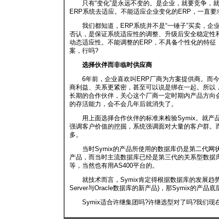
只有“变化”是永远不变的。是企业，就要竞争，就
ERP系统去适应。不能适应企业变化的ERP，一直要
我们都知道，ERP系统并不是“一锤子”买卖，企
否认，是保证系统适应性的调整、升级后安全稳定性
动态适应性。不能调整的ERP，不具备个性化的特征
案，行吗?
选择伙伴而非临时供应商
6年前，企业喜欢叫ERP厂商为方案提供商。而今
商利益、关系更紧密，甚至可以说是绑在一起。所以
长期的合作伙伴，关心这个厂商一定时期内产品方向
的存活能力，会不会几年后就消失了。
用上面选择合作伙伴的标准来检验Symix。就产品方
强调客户价值的挖掘，系统强调面对大量的客户群。
多。
当时Symix的产品所使用的数据库仍是第二代网状数据
产品，而当时主流数据库已经是第三代的关系型数据库，如微软的
等，当然也有用AS400平台的。
就技术而言，Symix肯定得根据数据库的发展趋势开
Server与Oracle数据库的新产品)，那Symix的
Symix适合许继集团吗?许继选型对了吗?我们现