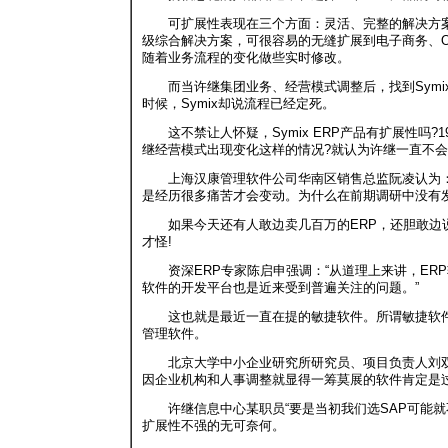
可扩展性表现在三个方面：灵活、完整的解决方案
级综合解决方案，可很容易的无缝扩展到电子商务、O
随着业务流程的变化做些实时修改。
而当许继集团业务、经营模式调整后，找到Symix
时候，Symix却说流程已经定死。
这不禁让人怀疑，Symix ERP产品有扩展性吗?1
继经营模式出现变化这样的情况?就认为许继一直不会
上海汉康管理软件公司华南区销售总监阮凌认为：
是经历很多痛苦才会变动。为什么在前期调研中没有发
如果今天还有人敢边卖几百万的ERP，还胆敢边说
才怪!
资深ERP专家陈启申强调：“从道理上来讲，ER
软件的开发平台也是近来受到普遍关注的问题。”
这也就是最近一直在提的敏捷软件。所谓敏捷软件
管理软件。
北京大学中小企业研究所研究员、项目负责人刘双
因企业机构和人事调整就显得一筹莫展的软件肯定是过
许继信息中心某职员“要是当初我们选SAP可能就不一
扩展性不强的无可奈何。